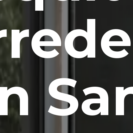
rrede
n Sa